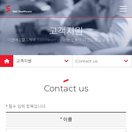
고객지원
이앤에스헬스케어 (E&S Healthcare)는 인류의 더 건강한 삶을 약속합니다.
고객지원
Contact us
Early & Sure 여성암 예방상
회사소개
식
제품소개
Contact us
제품자료실
기술
공지사항
News
필수 입력 항목입니다.
*
채용
고객지원
이름
Contact us